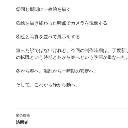
②同じ期間に一枚絵を描く
③絵を描き終わった時点でカメラを現像する
④絵と写真を並べて展示をする
狙った訳ではないけれど、今回の制作時期は、丁度新
の転職という時期と冬から春へという季節が重なった
冬から春へ。混乱から一時期の安定へ。
そして、これから静から動へ。
前の投稿
投
訪問者