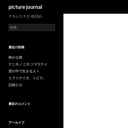
検
picture journal
索
ナカムラ チエ -絵日記-
検
索
:
最近の投稿
静かな朝
ナニモノ ニモ ソマラナイ
壁の中で生きる人々
ヒライテイタ、トビラ。
記録と心
最近のコメント
アーカイブ