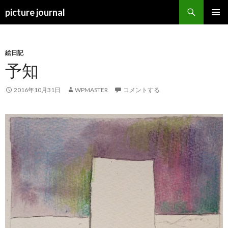
検
picture journal
索
コ
メインメ
ン
ニュー
テ
ン
絵日記
ツ
予知
へ
ス
2016年10月31日
WPMASTER
コメントする
キ
ッ
プ