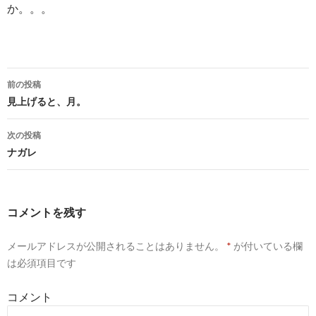
か。。。
前の投稿
投
見上げると、月。
稿
次の投稿
ナ
ナガレ
ビ
ゲ
コメントを残す
ー
メールアドレスが公開されることはありません。
*
が付いている欄
シ
は必須項目です
ョ
コメント
ン