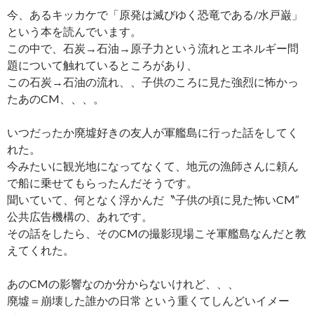
今、あるキッカケで「原発は滅びゆく恐竜である/水戸巌」
という本を読んでいます。
この中で、石炭→石油→原子力という流れとエネルギー問
題について触れているところがあり、
この石炭→石油の流れ、、子供のころに見た強烈に怖かっ
たあのCM、、、。
いつだったか廃墟好きの友人が軍艦島に行った話をしてく
れた。
今みたいに観光地になってなくて、地元の漁師さんに頼ん
で船に乗せてもらったんだそうです。
聞いていて、何となく浮かんだ〝子供の頃に見た怖いCM″
公共広告機構の、あれです。
その話をしたら、そのCMの撮影現場こそ軍艦島なんだと教
えてくれた。
あのCMの影響なのか分からないけれど、、、
廃墟＝崩壊した誰かの日常 という重くてしんどいイメー