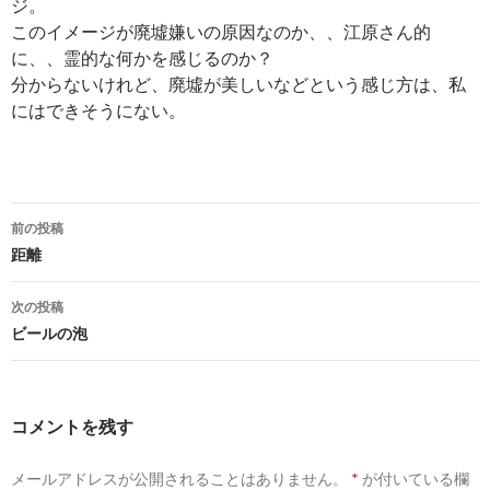
ジ。
このイメージが廃墟嫌いの原因なのか、、江原さん的
に、、霊的な何かを感じるのか？
分からないけれど、廃墟が美しいなどという感じ方は、私
にはできそうにない。
前の投稿
投
距離
稿
次の投稿
ナ
ビールの泡
ビ
ゲ
コメントを残す
ー
メールアドレスが公開されることはありません。
*
が付いている欄
シ