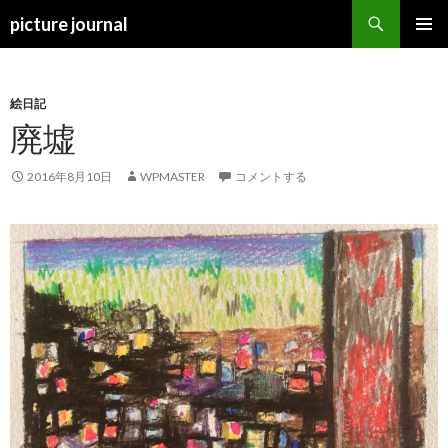
検
picture journal
索
コ
メインメ
ン
ニュー
テ
ン
絵日記
ツ
廃墟
へ
ス
2016年8月10日
WPMASTER
コメントする
キ
ッ
プ